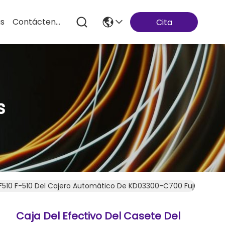
as
Contáctenos
Cita
s
s F510 F-510 Del Cajero Automático De KD03300-C700 Fujitsu
Caja Del Efectivo Del Casete Del