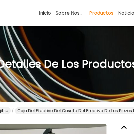
Inicio
Sobre Nosotros
Productos
Notici
Detalles De Los Producto
itsu
Caja Del Efectivo Del Casete Del Efectivo De Las Pieza