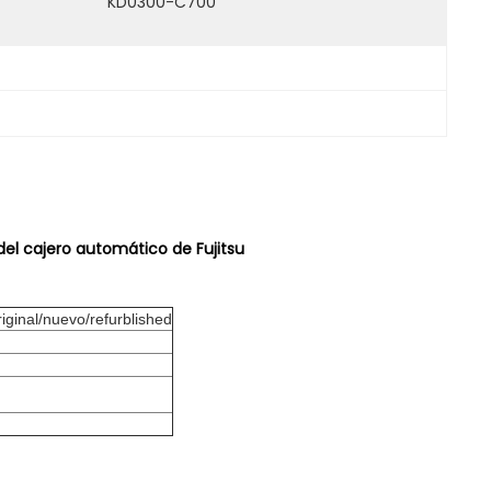
KD0300-C700
del cajero automático de Fujitsu
iginal/nuevo/refurblished