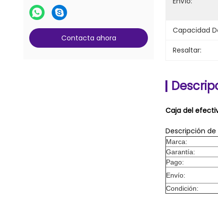
Envío:
Máquina de contar billetes de
banco
Glory Counter piezas de repuesto
Capacidad De
Contacta ahora
Cassette de efectivo del cajero
Resaltar:
automático
Piezas de cerraduras y llaves
Descrip
Contrapartes G+D BPS C5
Caja del efecti
Descripción de
Marca:
Garantía:
Pago:
Envío:
Condición: