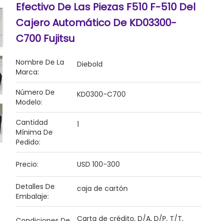
Efectivo De Las Piezas F510 F-510 Del
Cajero Automático De KD03300-
C700 Fujitsu
Nombre De La
Diebold
Marca:
Número De
KD0300-C700
Modelo:
Cantidad
1
Mínima De
Pedido:
Precio:
USD 100-300
Detalles De
caja de cartón
Embalaje:
Carta de crédito, D/A, D/P, T/T,
Condiciones De