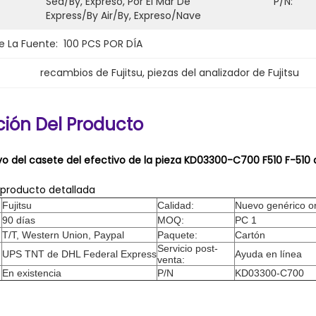
Sea/by, Expreso, Por El Mar De 
P/N:
Express/By Air/By, Expreso/nave
 La Fuente:
100 PCS POR DÍA
recambios de Fujitsu
, 
piezas del analizador de Fujitsu
ción Del Producto
vo del casete del efectivo de la pieza KD03300-C700 F510 F-510 
 producto detallada
Fujitsu
Calidad:
Nuevo genérico or
90 días
MOQ:
PC 1
T/T, Western Union, Paypal
Paquete:
Cartón
Servicio post-
UPS TNT de DHL Federal Express
Ayuda en línea
venta:
En existencia
P/N
KD03300-C700