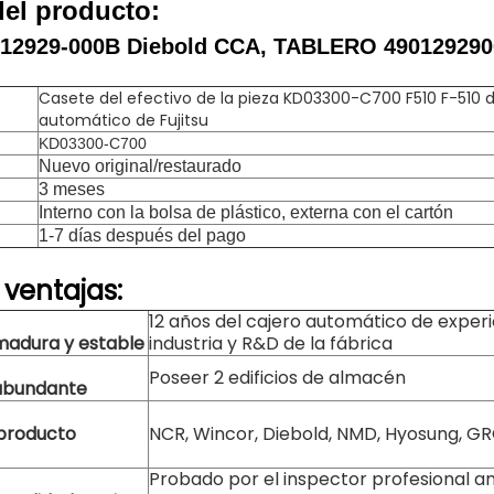
del producto:
012929-000B Diebold CCA, TABLERO 490129290
Casete del efectivo de la pieza KD03300-C700 F510 F-510 d
automático de Fujitsu
KD03300-C700
Nuevo original/restaurado
3 meses
Interno con la bolsa de plástico, externa con el cartón
1-7 días después del pago
 ventajas:
12 años del cajero automático de experi
adura y estable
industria y R&D de la fábrica
Poseer 2 edificios de almacén
 abundante
producto
NCR, Wincor, Diebold, NMD, Hyosung, GRG
Probado por el inspector profesional a