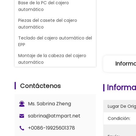
Base de la PC del cajero
automático
Piezas del casete del cajero
automático
Teclado del cajero automático del
EPP
Montaje de la cabeza del cajero
automático
Informa
lector de la tarjeta de cajero
automático
Contáctenos
Informa
cajero automático de la
atmósfera
Ms. Sabrina Zheng
Lugar De Ori
CINTAS DE LA TINTA DE IMPRESORA
DEL RECIBO
sabrina@atmpart.net
Condición:
Máquina del cambio de divisas
+0086-19925601378