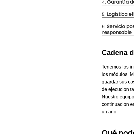
Garantía de
4.
Logística ef
5.
Servicio po
6.
responsable
Cadena d
Tenemos los in
los módulos. M
guardar sus co
de ejecución t
Nuestro equipo 
continuación e
un año.
Qué pode