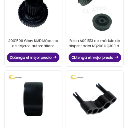
A001506 Glory NMD Máquina
Polea A001513 del módulo del
de cajeros automáticos
dispensador NQ200 NQ300 de
piezas de repuesto Delarue
Delarue Talaris NMD de los
Talaris NMD Dispenser NQ200
recambios del cajero
Obtenga el mejor precio
Obtenga el mejor precio
NQ300 módulo polea
automático de A001513 Glory
A001506 para el banco ATM
NMD para el cajero
quiosco
automático de Glory NMD