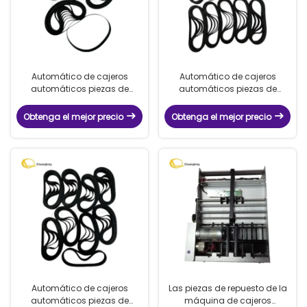
Automático de cajeros
Automático de cajeros
automáticos piezas de
automáticos piezas de
repuesto 8x181x0.65 Glory
repuesto 8x156x0.65 Glory
GFS120 GFS100 ordenador de
GFS120 GFS100 ordenador de
Obtenga el mejor precio
Obtenga el mejor precio
billetes Uwf4 USF300 USF200
billetes Uwf4 USF300 USF200
máquina de contar piezas de
máquina de contar piezas de
repuesto cinturón 8x181x0.65
repuesto cinturón 8x156x0.65
Automático de cajeros
Las piezas de repuesto de la
automáticos piezas de
máquina de cajeros