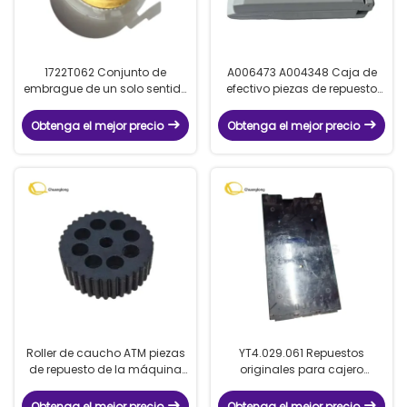
1722T062 Conjunto de
A006473 A004348 Caja de
embrague de un solo sentido
efectivo piezas de repuesto
Glory ATM Contador de
de máquina ATM Talaris
máquinas de repuesto Glory
Glory DeLaRue NMD050 NMD
Obtenga el mejor precio
Obtenga el mejor precio
GFS220 Conjunto de
050 NC050 NC301 Casete de
embrague de un solo sentido
efectivo para Glory
1722T062 para Glory Counter
Roller de caucho ATM piezas
YT4.029.061 Repuestos
de repuesto de la máquina
originales para cajero
Glory MiniMech Dispenser de
automático GRG CRM9250
facturas MM010-NRC Roller de
YT4.029.061 Cassette de
Obtenga el mejor precio
Obtenga el mejor precio