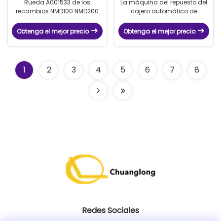
Rueda A001533 de los
La máquina del repuesto del
recambios NMD100 NMD200
cajero automático de
NQ101 Glory Delarue NMD
A001552 Glory NMD parte el
NQ200 del cajero automático
tensor de correa del
Obtenga el mejor precio
Obtenga el mejor precio
de A001533 Glory NMD para
dispensador NQ200 NQ300
Glory NMD
NMD050 NMD100 A001552
para el cajero automático de
Glory NMD
1
2
3
4
5
6
7
8
Redes Sociales