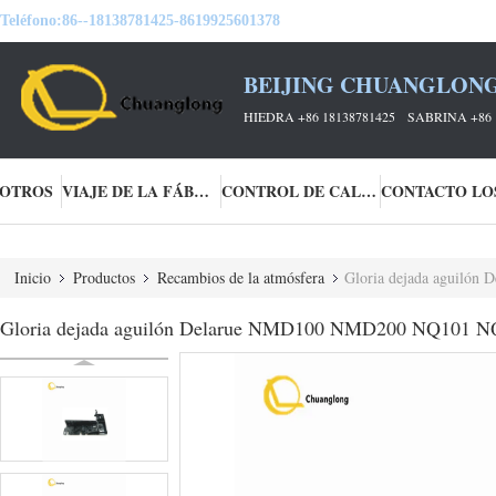
Teléfono:
86--18138781425-8619925601378
BEIJING CHUANGLONG
HIEDRA +86 18138781425 SABRINA +86 
SOTROS
VIAJE DE LA FÁBRICA
CONTROL DE CALIDAD
Inicio
Productos
Recambios de la atmósfera
Gloria dejada aguilón
Gloria dejada aguilón Delarue NMD100 NMD200 NQ101 NQ20