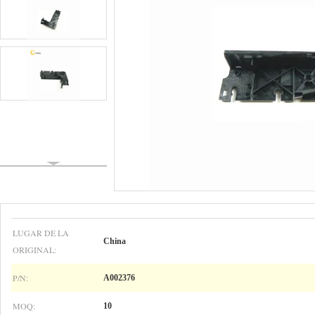
LUGAR DE LA
China
ORIGINAL:
P/N:
A002376
MOQ:
10