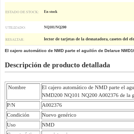
ESTADO DE STOCK:
En stock
UTILIZADO:
NQ101/NQ200
RESALTAR:
lector de tarjetas de la desnatadora
casetes del ef
,
El cajero automático de NMD parte el aguilón de Delarue NMD
Descripción de producto detallada
Nombre
El cajero automático de NMD parte el a
NMD200 NQ101 NQ200 A002376 de la gl
P/N
A002376
Condición
Nuevo genérico
Uso
NMD