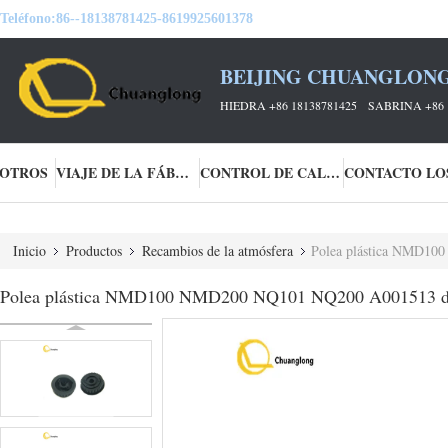
Teléfono:
86--18138781425-8619925601378
BEIJING CHUANGLONG
HIEDRA +86 18138781425 SABRINA +86 
SOTROS
VIAJE DE LA FÁBRICA
CONTROL DE CALIDAD
Inicio
Productos
Recambios de la atmósfera
Polea plástica NMD100 NM
Polea plástica NMD100 NMD200 NQ101 NQ200 A001513 de Dela