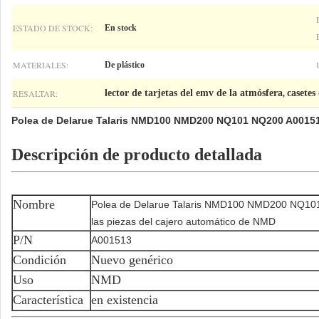
ESTADO DE STOCK:
En stock
MATERIALES:
De plástico
RESALTAR:
lector de tarjetas del emv de la atmósfera
casetes
,
Polea de Delarue Talaris NMD100 NMD200 NQ101 NQ200 A001513 
Descripción de producto detallada
Nombre
Polea de Delarue Talaris NMD100 NMD200 NQ101
las piezas del cajero automático de NMD
P/N
A001513
Condición
Nuevo genérico
Uso
NMD
Característica
en existencia