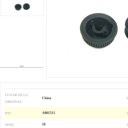
LUGAR DE LA
China
ORIGINAL:
P/N:
A001513
MOQ:
10