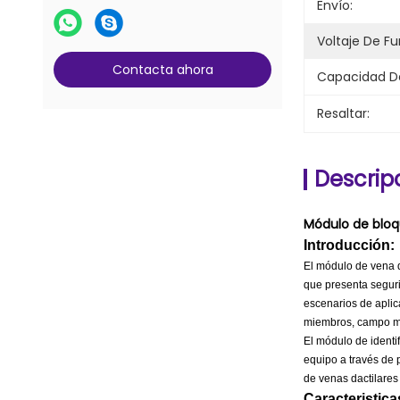
Máquina de contar billetes de
Envío:
banco
Voltaje De F
Glory Counter piezas de repuesto
Contacta ahora
Capacidad De
Cassette de efectivo del cajero
automático
Resaltar:
Piezas de cerraduras y llaves
Contrapartes G+D BPS C5
Descrip
Módulo de bloq
Introducción:
El módulo de vena 
que presenta segurid
escenarios de aplic
miembros, campo mil
El módulo de identif
equipo a través de 
de venas dactilare
Caracteristica