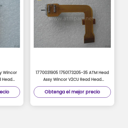
y Wincor
1770031905 1750173205-35 ATM Head
d Head
Assy Wincor V2CU Read Head
-4
Magnetic
ecio
Obtenga el mejor precio