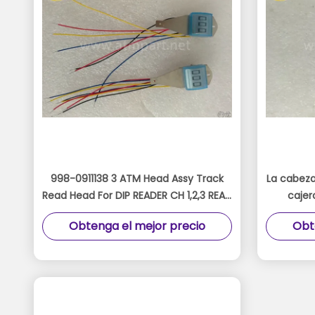
998-0911138 3 ATM Head Assy Track
La cabeza 
Read Head For DIP READER CH 1,2,3 READ
cajer
9980911138 ICM300
SBW24650
Obtenga el mejor precio
Obt