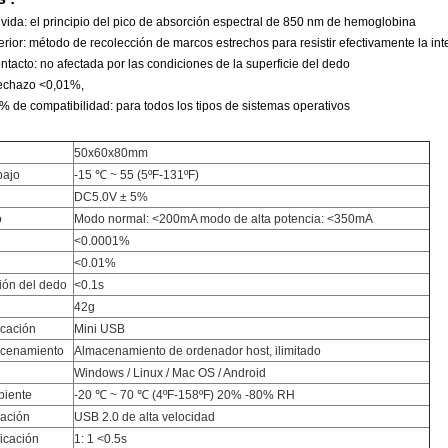
ida: el principio del pico de absorción espectral de 850 nm de hemoglobina
erior: método de recolección de marcos estrechos para resistir efectivamente la int
ntacto: no afectada por las condiciones de la superficie del dedo
rechazo <0,01%,
1% de compatibilidad: para todos los tipos de sistemas operativos
50x60x80mm
bajo
-15 ℃ ~ 55 (5ºF-131ºF)
DC5.0V ± 5%
o
Modo normal: <200mA modo de alta potencia: <350mA
<0.0001%
<0.01%
ión del dedo
<0.1s
42g
icación
Mini USB
acenamiento
Almacenamiento de ordenador host, ilimitado
Windows / Linux / Mac OS / Android
biente
-20 ℃ ~ 70 ℃ (4ºF-158ºF) 20% -80% RH
ación
USB 2.0 de alta velocidad
ficación
1: 1 <0.5s