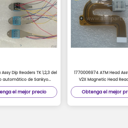
Assy Dip Readers TK 1,2,3 del
1770006974 ATM Head Ass
o automático de Sankyo
V2X Magnetic Head Rea
2 leyó la cabeza magnética
49997854 4999785
enga el mejor precio
Obtenga el mejor pr
del ICM 330