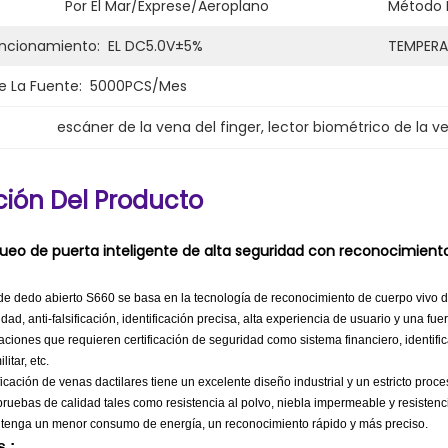
Por El Mar/exprese/aeroplano
Método 
uncionamiento:
EL DC5.0V±5%
TEMPERA
 La Fuente:
5000PCS/mes
escáner de la vena del finger
, 
lector biométrico de la ve
ción Del Producto
ueo de puerta inteligente de alta seguridad con reconocimiento
de dedo abierto S660 se basa en la tecnología de reconocimiento de cuerpo vivo 
ad, anti-falsificación, identificación precisa, alta experiencia de usuario y una fue
aciones que requieren certificación de seguridad como sistema financiero, identif
itar, etc.
icación de venas dactilares tiene un excelente diseño industrial y un estricto proce
pruebas de calidad tales como resistencia al polvo, niebla impermeable y resistenci
s tenga un menor consumo de energía, un reconocimiento rápido y más preciso.
s :