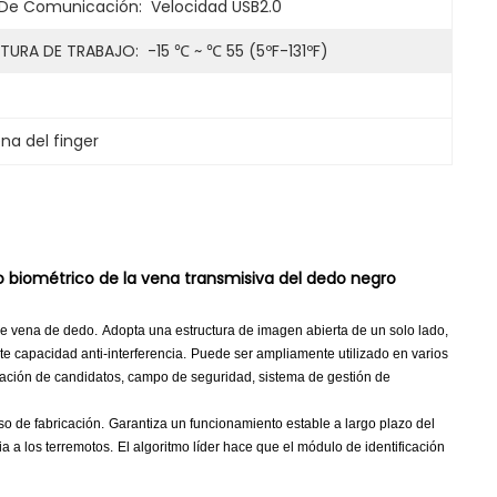
De Comunicación:
Velocidad USB2.0
TURA DE TRABAJO:
-15 ℃ ~ ℃ 55 (5ºF-131ºF)
na del finger
 biométrico de la vena transmisiva del dedo negro
de vena de dedo.
Adopta una estructura de imagen abierta de un solo lado,
rte capacidad anti-interferencia.
Puede ser ampliamente utilizado en varios
icación de candidatos, campo de seguridad, sistema de gestión de
so de fabricación.
Garantiza un funcionamiento estable a largo plazo del
a a los terremotos.
El algoritmo líder hace que el módulo de identificación