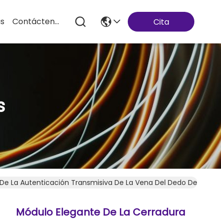
as
Contáctenos
Cita
s
De La Autenticación Transmisiva De La Vena Del Dedo De La Alt
Módulo Elegante De La Cerradura