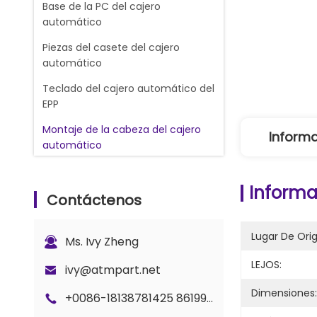
Base de la PC del cajero
automático
Piezas del casete del cajero
automático
Teclado del cajero automático del
EPP
Montaje de la cabeza del cajero
Informa
automático
lector de la tarjeta de cajero
automático
Informa
Contáctenos
cajero automático de la
atmósfera
Lugar De Ori
Ms. Ivy Zheng
CINTAS DE LA TINTA DE IMPRESORA
LEJOS:
DEL RECIBO
ivy@atmpart.net
Dimensiones:
Máquina del cambio de divisas
+0086-18138781425 8619925601378