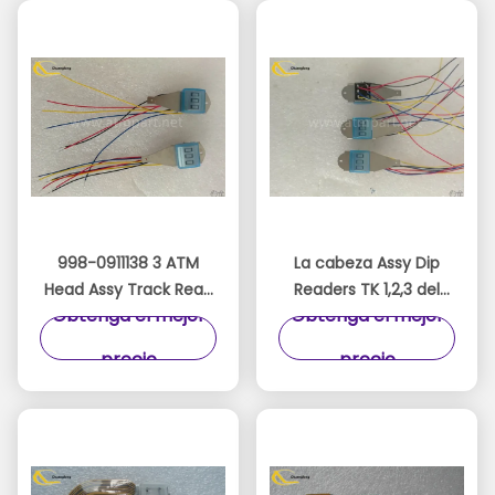
998-0911138 3 ATM
La cabeza Assy Dip
Head Assy Track Read
Readers TK 1,2,3 del
Obtenga el mejor
Obtenga el mejor
Head For DIP READER
cajero automático de
CH 1,2,3 READ
Sankyo SBW246502
precio
precio
9980911138 ICM300
leyó la cabeza
magnética del ICM
330