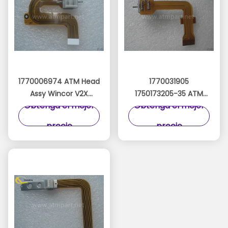
1770006974 ATM Head
1770031905
Assy Wincor V2X
1750173205-35 ATM
Obtenga el mejor
Obtenga el mejor
Magnetic Head Read
Head Assy Wincor
Head 49997854
V2CU Read Head
precio
precio
4999785-4
Magnetic