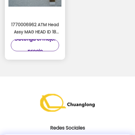
1770006962 ATM Head
Assy MAG HEAD ID 18
Obtenga el mejor
01770006962 Wincor
Nixdorf Read Head
precio
Redes Sociales