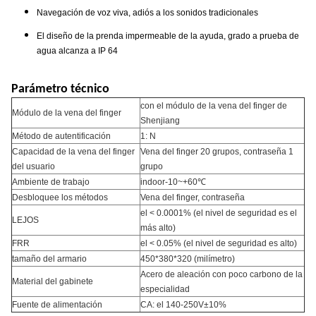
Navegación de voz viva, adiós a los sonidos tradicionales
El diseño de la prenda impermeable de la ayuda, grado a prueba de
agua alcanza a IP 64
Parámetro técnico
con el módulo de la vena del finger de
Módulo de la vena del finger
Shenjiang
Método de autentificación
1: N
Capacidad de la vena del finger
Vena del finger 20 grupos, contraseña 1
del usuario
grupo
Ambiente de trabajo
indoor-10~+60℃
Desbloquee los métodos
Vena del finger, contraseña
el < 0.0001% (el nivel de seguridad es el
LEJOS
más alto)
FRR
el < 0.05% (el nivel de seguridad es alto)
tamaño del armario
450*380*320 (milímetro)
Acero de aleación con poco carbono de la
Material del gabinete
especialidad
Fuente de alimentación
CA: el 140-250V±10%