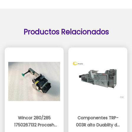
Productos Relacionados
Wincor 280/285
Componentes TRP-
1750267132 Procash
003R alto Duablity de
Obtenga el mejor
Obtenga el mejor
280N TP28 (P3+M1+H2)
la máquina del cajero