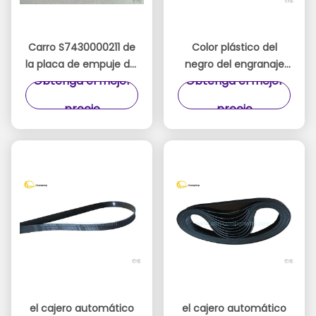
Carro S7430000211 de
Color plástico del
la placa de empuje del
negro del engranaje
Obtenga el mejor
Obtenga el mejor
casete de las piezas
21T 42G del doble del
5600T del cajero
casete de los
precio
precio
automático de
recambios del cajero
Nautilus Hyosung
automático de
Hyosung
el cajero automático
el cajero automático