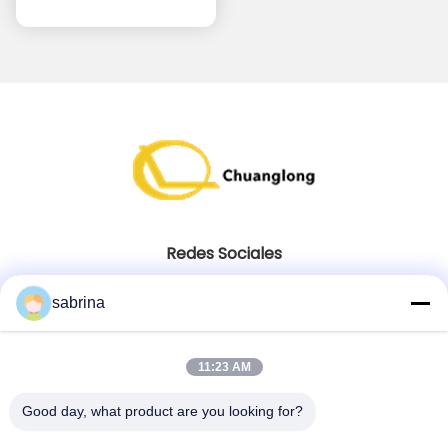
goma 10x402x0.65
milímetro
Redes Sociales
sabrina
Contacto Rápido
11:23 AM
Tel
86--18138781425-8619925601378
Good day, what product are you looking for?
Correo electrónico