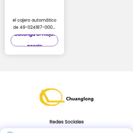
el cajero automático
de 49-024187-000C
Obtenga el mejor
49024187000C
Diebold parte el
precio
montaje UPR FRT de la
asamblea de la parte
frontal superior
Redes Sociales