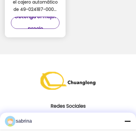
el cajero automático
de 49-024187-000C
Obtenga el mejor
49024187000C
Diebold parte el
precio
montaje UPR FRT de la
asamblea de la parte
frontal superior
Redes Sociales
sabrina
Contacto Rápido