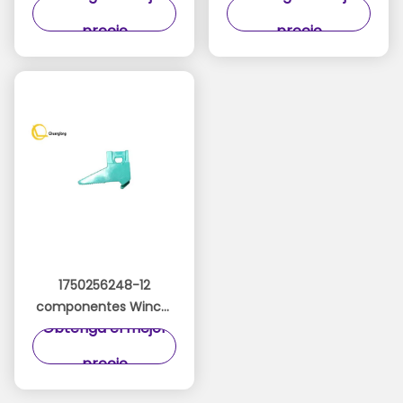
los componentes de
de Wincor TP28 de los
precio
precio
Wincor TP28 de la
componentes del
impresora termal
cajero automático
negra del recibo
1750256248-12
componentes Wincor
Obtenga el mejor
TP28 del cajero
automático dejado la
precio
palanca del
mecanismo del