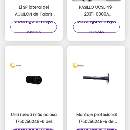
El SP lateral del
PASILLO UCSL 49-
AGUILÓN de Talaris
23311-0000A
Obtenga el mejor
Obtenga el mejor
NMD Placa Izquierda
49233110000A de la
A008680 Dispensador
RANURA del EFECTIVO
precio
precio
NMD100 del cajero
de Diebold ECRM de
automático el LADO
las PIEZAS del cajero
IZQUIERDO
automático
Una rueda más ociosa
Montaje profesional
1750256248-6 del
1750256248-5 del
Obtenga el mejor
Obtenga el mejor
cajero automático de
dispensador del papel