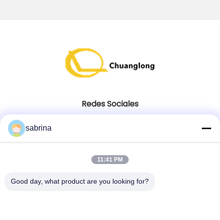
cortador
Redes Sociales
sabrina
Contacto Rápido
11:41 PM
Tel
86--18138781425-8619925601378
Good day, what product are you looking for?
Correo electrónico
ivy@atmpart.net