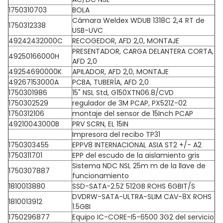
1750310703
BOLA
Cámara Weldex WDUB 1318C 2,4 RT de
1750312338
USB-UVC
49242432000C
RECOGEDOR, AFD 2,0, MONTAJE
PRESENTADOR, CARGA DELANTERA CORTA,
49250166000H
AFD 2,0
49254690000K
APILADOR, AFD 2,0, MONTAJE
49267153000A
PCBA, TUBERÍA, AFD 2,0
1750301986
15" NSL Std, G150XTN06.8/CVD
1750302529
regulador de 3M PCAP, PX521Z-02
1750312106
montaje del sensor de 15Inch PCAP
49210043000B
PRV SCRN, EL 15IN
Impresora del recibo TP31
1750303455
EPPV8 INTERNACIONAL ASIA ST2 +/- A2
1750311701
EPP del escudo de la aislamiento gris
Sistema NDC NSL 25m m de la llave de
1750307887
funcionamiento
1810013880
SSD-SATA-2.5Z 512GB ROHS 6GBIT/S
DVDRW-SATA-ULTRA-SLIM CAV-8X ROHS
1810013912
1.5GBI
1750296877
Equipo IC-CORE-I5-6500 3G2 del servicio