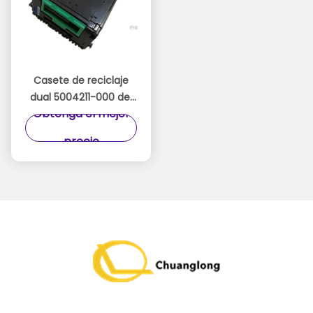
Casete de reciclaje
dual 5004211-000 del
Obtenga el mejor
LENGUADO de la caja
de TS-M1U2-DRB30
precio
DRB U2DRBC Hitachi
Omron