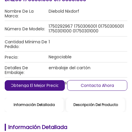
Nombre De La
Diebold Nixdorf
Marca:
1750292967 1750306001 01750306001
Número De Modelo:
1750301000 01750301000
Cantidad Mínima De
1
Pedido:
Negociable
Precio:
Detalles De
embalaje del cartón
Embalaje:
Condiciones De
T/T, Western Union, /Paypal
Obtenga El Mejor Precio
Contacta Ahora
Pago:
Información Detallada
Descripción Del Producto
Información Detallada