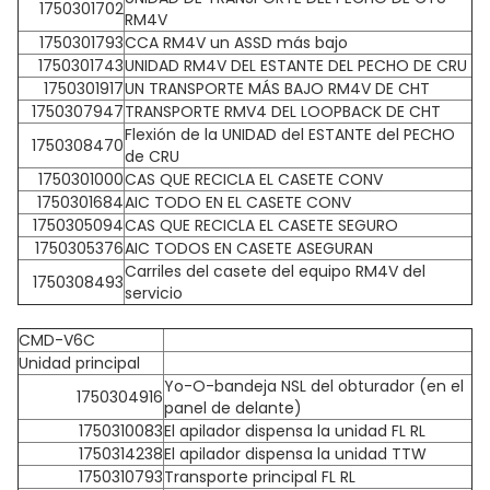
1750301702
RM4V
1750301793
CCA RM4V un ASSD más bajo
1750301743
UNIDAD RM4V DEL ESTANTE DEL PECHO DE CRU
1750301917
UN TRANSPORTE MÁS BAJO RM4V DE CHT
1750307947
TRANSPORTE RMV4 DEL LOOPBACK DE CHT
Flexión de la UNIDAD del ESTANTE del PECHO
1750308470
de CRU
1750301000
CAS QUE RECICLA EL CASETE CONV
1750301684
AIC TODO EN EL CASETE CONV
1750305094
CAS QUE RECICLA EL CASETE SEGURO
1750305376
AIC TODOS EN CASETE ASEGURAN
Carriles del casete del equipo RM4V del
1750308493
servicio
CMD-V6C
Unidad principal
Yo-O-bandeja NSL del obturador (en el
1750304916
panel de delante)
1750310083
El apilador dispensa la unidad FL RL
1750314238
El apilador dispensa la unidad TTW
1750310793
Transporte principal FL RL