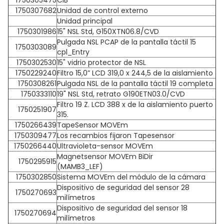
1750305475
CIB
1750307682
Unidad de control externo
Unidad principal
1750301986
15" NSL Std, G150XTN06.8/CVD
Pulgada NSL PCAP de la pantalla táctil 15
1750303089
cpl_Entry
1750302530
15" vidrio protector de NSL
1750229240
Filtro 15,0” LCD 319,0 x 244,5 de la aislamiento
1750308261
Pulgada NSL de la pantalla táctil 19 completa
1750333110
19" NSL Std, retrato G190ETN03.0/CVD
Filtro 19 Z. LCD 388 x de la aislamiento puerto
1750251907
315.
1750266439
TapeSensor MOVEm
1750309477
Los recambios fijaron Tapesensor
1750266440
Ultravioleta-sensor MOVEm
Magnetsensor MOVEm BiDir
1750295915
(MAMB3_LEF)
1750302850
Sistema MOVEm del módulo de la cámara
Dispositivo de seguridad del sensor 28
1750270693
milímetros
Dispositivo de seguridad del sensor 18
1750270694
milímetros