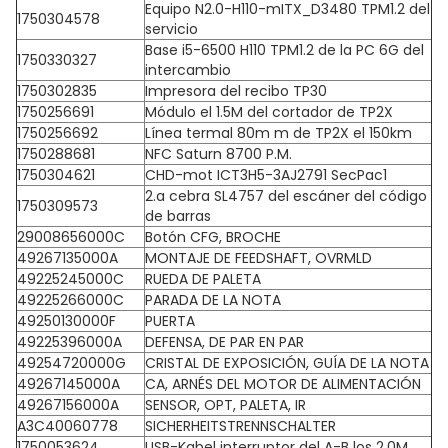
Equipo N2.0-H110-mITX_D3480 TPM1.2 del
1750304578
servicio
Base i5-6500 H110 TPM1.2 de la PC 6G del
1750330327
intercambio
1750302835
Impresora del recibo TP30
1750256691
Módulo el 1.5M del cortador de TP2X
1750256692
Línea termal 80m m de TP2X el 150km
1750288681
NFC Saturn 8700 P.M.
1750304621
CHD-mot ICT3H5-3AJ2791 SecPac1
2.a cebra SL4757 del escáner del código
1750309573
de barras
29008656000C
Botón CFG, BROCHE
49267135000A
MONTAJE DE FEEDSHAFT, OVRMLD
49225245000C
RUEDA DE PALETA
49225266000C
PARADA DE LA NOTA
49250130000F
PUERTA
49225396000A
DEFENSA, DE PAR EN PAR
49254720000G
CRISTAL DE EXPOSICIÓN, GUÍA DE LA NOTA
49267145000A
CA, ARNÉS DEL MOTOR DE ALIMENTACIÓN
49267156000A
SENSOR, OPT, PALETA, IR
A3C40060778
SICHERHEITSTRENNSCHALTER
1750053624
USB-Kabel interruptor del A-B los 2.0M