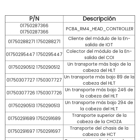
P/N
Descripción
01750287366
PCBA_RM4_HEAD_CONTROLLER
01750287366
Cliente del módulo de la En-
01750288271 1750288271
salida de IOT
Colector del módulo de la En-
01750295447 1750295447
salida del COI
Un transporte más bajo de la
01750290512 1750290512
cabeza del HLT
Un transporte más bajo 89 de la
01750307727 1750307727
cabeza del HLT
Un transporte más bajo 246 de
01750307726 1750307726
la cabeza del HLT
Un transporte más bajo 294 de
01750290513 1750290513
la cabeza del HLT
Transporte superior de la
01750291689 1750291689
cabeza de la CHOZA
Transporte del chasis de la
01750291697
1750291697
cabeza de HCT