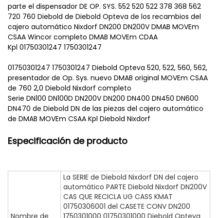
parte el dispensador DE OP. SYS. 552 520 522 378 368 562
720 760 Diebold de Diebold Opteva de los recambios del
cajero automático Nixdorf DN200 DN200V DMAB MOVEm
CSAA Wincor completo DMAB MOVEm CDAA
Kpl 01750301247 1750301247
01750301247 1750301247 Diebold Opteva 520, 522, 560, 562,
presentador de Op. Sys. nuevo DMAB original MOVEm CSAA
de 760 2,0 Diebold Nixdorf completo
Serie DN100 DN100D DN200V DN200 DN400 DN450 DN600
DN470 de Diebold DN de las piezas del cajero automático
de DMAB MOVEm CSAA Kpl Diebold Nixdorf
Especificación de producto
La SERIE de Diebold Nixdorf DN del cajero
automático PARTE Diebold Nixdorf DN200V
CAS QUE RECICLA UG CASS KMAT
01750306001 del CASETE CONV DN200
Nombre de
1750301000 01750301000 Diebold Opteva