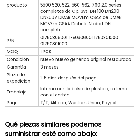
producto
5500 520, 522, 560, 562, 760 2,0 series
completas de Op. Sys. DN 100 DN200
DN200V DMAB MOVEm CSAA de DMAB
MOVEm CSAA Diebold Nixdorf DN
completo
01750306001 1750306001 1750301000
P/N
01750301000
MOQ
1 PCS
Condición
Nuevo nuevo genérico original restaurado
Garantía
3 meses
Plazo de
1-5 días después del pago
expedición
Interno con la bolsa de plástico, externa
Embalaje
con el cartón
Pago
T/T, Alibaba, Western Union, Paypal
Qué piezas similares podemos
suministrar esté como abajo: