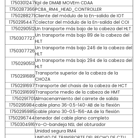
1750301247
Kpl de DMAB MOVEm CDAA
1750287366
PCBA_RM4_HEAD_CONTROLLER
1750288271
Cliente del módulo de la En-salida de IOT
1750295447
Colector del módulo de la En-salida del COI
1750290512
Un transporte más bajo de la cabeza del HLT
Un transporte más bajo 89 de la cabeza del
1750307727
HLT
Un transporte más bajo 246 de la cabeza del
1750307726
HLT
Un transporte más bajo 294 de la cabeza del
1750290513
HLT
Transporte superior de la cabeza de la
1750291689
CHOZA
1750291697
Transporte del chasis de la cabeza de HCT
1750291699
Transporte medio de la cabeza de HMT
1750291701
Almacenamiento del carrete de salida
1750295984
cable plano 36-0.5-140-AB de la flexión
1750295985
cable plano 30-0.5-156-AA de la flexión
1750296744
tenedor del cable plano completo
1750304916
Yo-O-bandeja NSL del obturador
Unidad segura RM4
UNIDAD DE TRANSPORTE DEL PECHO DE CTU