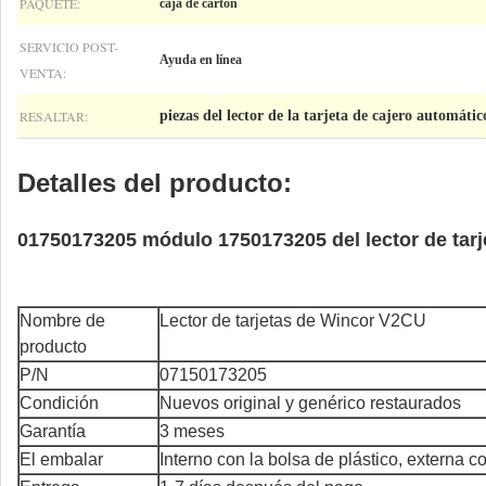
PAQUETE:
caja de cartón
SERVICIO POST-
Ayuda en línea
VENTA:
RESALTAR:
piezas del lector de la tarjeta de cajero automátic
Detalles del producto:
01750173205 módulo 1750173205 del lector de tar
Nombre de
Lector de tarjetas de Wincor V2CU
producto
P/N
07150173205
Condición
Nuevos original y genérico restaurados
Garantía
3 meses
El embalar
Interno con la bolsa de plástico, externa c