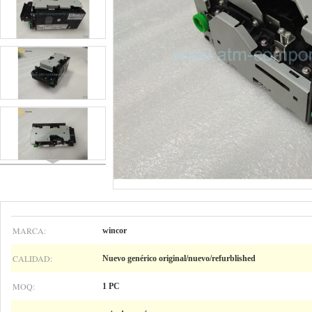
MARCA:
wincor
CALIDAD:
Nuevo genérico original/nuevo/refurblished
MOQ:
1 PC