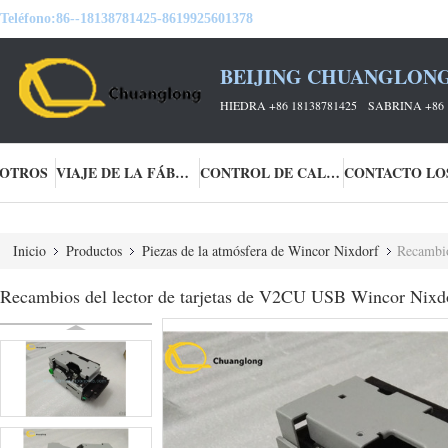
Teléfono:
86--18138781425-8619925601378
BEIJING CHUANGLONG
HIEDRA +86 18138781425 SABRINA +86 
SOTROS
VIAJE DE LA FÁBRICA
CONTROL DE CALIDAD
Inicio
Productos
Piezas de la atmósfera de Wincor Nixdorf
Recambio
Recambios del lector de tarjetas de V2CU USB Wincor Nixd