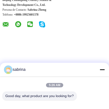
Technology Development Co., Ltd.
Persona de Contacto:
Sabrina Zheng
Teléfono:
+0086-19925601378
OTROS PRODUCTOS
sabrina
5:26 AM
Good day, what product are you looking for?
Fuente de
Placa base ATM
1750177998 piezas